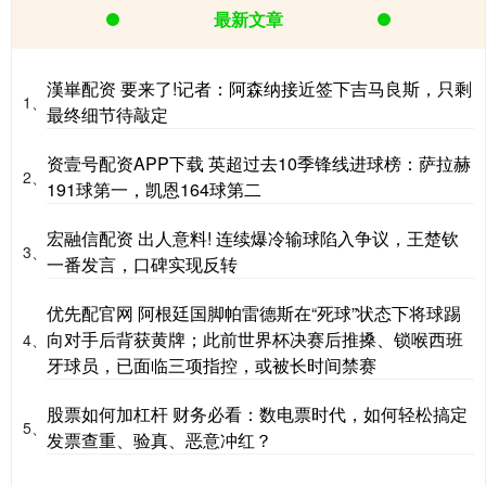
最新文章
漢崋配资 要来了!记者：阿森纳接近签下吉马良斯，只剩
1、
最终细节待敲定
资壹号配资APP下载 英超过去10季锋线进球榜：萨拉赫
2、
191球第一，凯恩164球第二
宏融信配资 出人意料! 连续爆冷输球陷入争议，王楚钦
3、
一番发言，口碑实现反转
优先配官网 阿根廷国脚帕雷德斯在“死球”状态下将球踢
向对手后背获黄牌；此前世界杯决赛后推搡、锁喉西班
4、
牙球员，已面临三项指控，或被长时间禁赛
股票如何加杠杆 财务必看：数电票时代，如何轻松搞定
5、
发票查重、验真、恶意冲红？