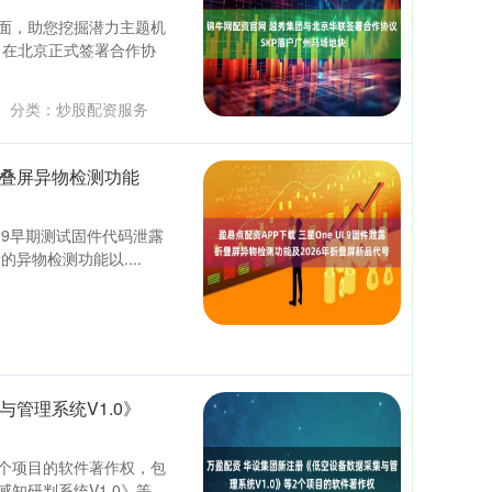
面，助您挖掘潜力主题机
）在北京正式签署合作协
分类：
炒股配资服务
露折叠屏异物检测功能
 UI 9早期测试固件代码泄露
异物检测功能以....
管理系统V1.0》
2个项目的软件著作权，包
感知研判系统V1.0》等。