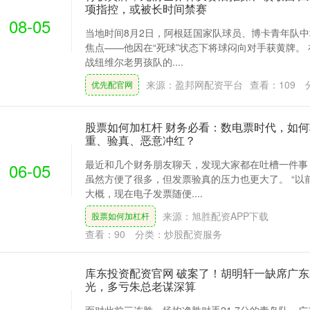
项指控，或被长时间禁赛
08-05
当地时间8月2日，阿根廷国家队球员、博卡青年队
焦点——他因在“死球”状态下将球闷向对手获黄牌。
战纽维尔老男孩队的....
来源：盈邦网配资平台
查看：
109
优先配官网
股票如何加杠杆 财务必看：数电票时代，如
重、验真、恶意冲红？
最近和几个财务朋友聊天，发现大家都在吐槽一件事
06-05
虽然方便了很多，但发票验真的压力也更大了。 “以
大概，现在电子发票随便....
来源：旭胜配资APP下载
股票如何加杠杆
查看：
90
分类：
炒股配资服务
库东投资配资官网 破案了！胡明轩一缺席广
光，多亏朱总老谋深算