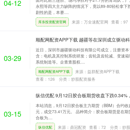
面对此前三连胜、场均净胜对手21.7分的青岛队，
04-12
永熙等四大主力缺阵的情况下，竟以89-80轻松拿下
剧性的是，本赛....
来源：万全速配官网
查看：
97
库东投资配资官网
顺配网配资APP下载 越疆等在深圳成立驱动
近日，深圳市越疆驱动科技有限公司成立，注册资本1
03-29
含：电机及其控制系统研发；齿轮及齿轮减、变速箱
系统制造等。企查查股权....
来源：益群配资APP下载
顺配网配资APP下载
查看：
126
分类：
炒股配资服务
纵信优配 9月12日胶合板期货收盘下跌0.34%，
本站消息，9月12日胶合板主力期货（BBM）合约收盘下
03-15
元，成交73.41万元。 品种简介：胶合板期货是在
合板为....
来源：鼎冠配资
查看：
72
分类：
炒
纵信优配