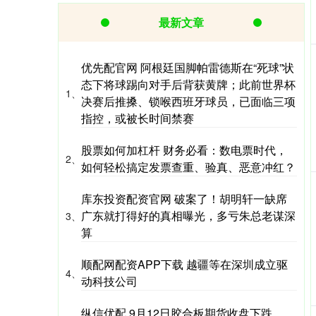
最新文章
优先配官网 阿根廷国脚帕雷德斯在“死球”状
态下将球踢向对手后背获黄牌；此前世界杯
1、
决赛后推搡、锁喉西班牙球员，已面临三项
指控，或被长时间禁赛
股票如何加杠杆 财务必看：数电票时代，
2、
如何轻松搞定发票查重、验真、恶意冲红？
库东投资配资官网 破案了！胡明轩一缺席
广东就打得好的真相曝光，多亏朱总老谋深
3、
算
顺配网配资APP下载 越疆等在深圳成立驱
4、
动科技公司
纵信优配 9月12日胶合板期货收盘下跌