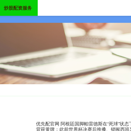
炒股配资服务
首页
嘉多网配资
十大配资平台
在线配资开户
优先配官网 阿根廷国脚帕雷德斯在“死球”状
背获黄牌；此前世界杯决赛后推搡、锁喉西班