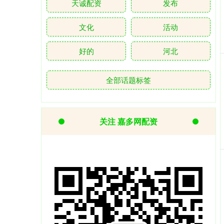
天诚配资
发布
文化
活动
好的
河北
全部话题标签
关注 嘉多网配资