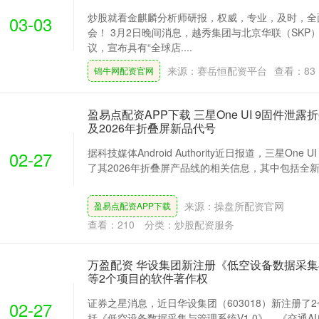
炒股就看金麒麟分析师研报，权威，专业，及时，全
03-03
会！ 3月2日晚间消息，越秀集团与北京华联（SKP
议，宣布具有“全球店....
来源：赛岳恒配资平台
查看：
83
锦牛网配资官网
盈易点配资APP下载 三星One UI 9固件泄
及2026年折叠屏新品代号
据科技媒体Android Authority近日报道，三星One
02-27
了其2026年折叠屏产品线的相关信息，其中包括全新的
来源：操盘所配资官网
盈易点配资APP下载
查看：
210
分类：
炒股配资服务
万盈配资 华设集团新注册《低空设备数据采集与
等2个项目的软件著作权
证券之星消息，近日华设集团（603018）新注册了
02-27
括《低空设备数据采集与管理系统V1.0》、《交通AI