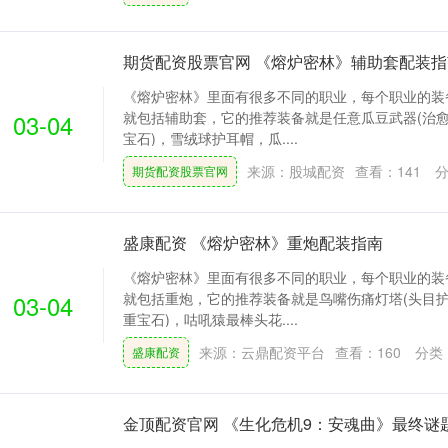
期货配资股票官网 《熔炉密林》辅助套配装指
《熔炉密林》里面有很多不同的职业，每个职业的装
03-04
就包括辅助套，它的推荐装备就是任意瓜豆武器(治
宝石)，雪绒球护耳帽，瓜....
来源：股城配资
查看：
141
分
期货配资股票官网
盛康配资 《熔炉密林》重炮配装指南
《熔炉密林》里面有很多不同的职业，每个职业的装
03-04
就包括重炮，它的推荐装备就是鸟嘴伤痛灯塔(头目
重宝石)，咕吼猿最棒头花....
来源：云鼎配资平台
查看：
160
分类
盛康配资
金顶配资官网 《生化危机9：安魂曲》最终谜