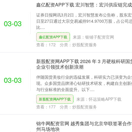
鑫亿配资APP下载 宏川智慧：宏川供应链完成减
证券日报网讯3月2日，宏川智慧发布公告称，股东宏川
03-03
日至27日通过大宗交易减持914.9700万股，占公司
比....
来源：银铺子配资官网
鑫亿配资APP下载
查看：
172
分类：
炒股配资服务
新股配资网APP下载 2026 年 3 月硬核科
企业引领技术创新浪潮
伴随国货美妆行业的迅猛发展，科研实力已演变为企
03-03
现。众多国货品牌潜心钻研技术研发，构建自主创新
与行业标准的全面提升。以下....
来源：怀远策略APP下载
新股配资网APP下载
查看：
177
分类：
炒股配资服务
锦牛网配资官网 越秀集团与北京华联签署合作协
州马场地块