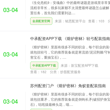
《生化危机9：安魂曲》中的最终谜题是游戏里非常
03-04
流程非常长，很多玩家都不太清楚最终谜题怎么破解
置任务，首先我们需要到达....
来源：铭恩配资平台
查看：
103
金鼎配资官网
中承配资APP下载 《熔炉密林》轻弓配装指南
《熔炉密林》里面有很多不同的职业，每个职业的装
03-04
就包括轻弓，它的推荐装备就是寒流箭/泥沼荆棘/守
害宝石，重抽宝石)，....
来源：新宝配资APP下载
中承配资APP下载
查看：
182
分类：
炒股配资服务
苏州配资门户 《熔炉密林》角蚁套配装指南
《熔炉密林》里面有很多不同的职业，每个职业的装
03-04
就包括重矛，它的推荐装备就是倒钩长矛(破招护身
石)，咕吼猿最棒头花，喵....