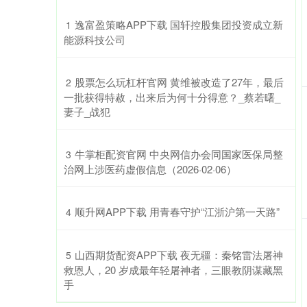
​逸富盈策略APP下载 国轩控股集团投资成立新
1
能源科技公司
​股票怎么玩杠杆官网 黄维被改造了27年，最后
2
一批获得特赦，出来后为何十分得意？_蔡若曙_
妻子_战犯
​牛掌柜配资官网 中央网信办会同国家医保局整
3
治网上涉医药虚假信息（2026·02·06）
​顺升网APP下载 用青春守护“江浙沪第一天路”
4
​山西期货配资APP下载 夜无疆：秦铭雷法屠神
5
救恩人，20 岁成最年轻屠神者，三眼教阴谋藏黑
手