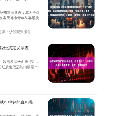
中场帕雷德斯再度成为争议
 在当天博卡青年队客场挑
分类：
炒股配资服务
何轻松搞定发票查
：数电发票全面推行后，
前纸质发票还能肉眼看个
东就打得好的真相曝