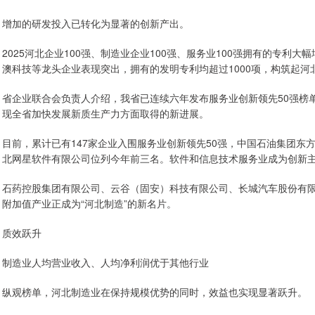
增加的研发投入已转化为显著的创新产出。
2025河北企业100强、制造业企业100强、服务业100强拥有的专
澳科技等龙头企业表现突出，拥有的发明专利均超过1000项，构筑起河北
省企业联合会负责人介绍，我省已连续六年发布服务业创新领先50强榜
现全省加快发展新质生产力方面取得的新进展。
目前，累计已有147家企业入围服务业创新领先50强，中国石油集团
北网星软件有限公司位列今年前三名。软件和信息技术服务业成为创新
石药控股集团有限公司、云谷（固安）科技有限公司、长城汽车股份有限
附加值产业正成为“河北制造”的新名片。
质效跃升
制造业人均营业收入、人均净利润优于其他行业
纵观榜单，河北制造业在保持规模优势的同时，效益也实现显著跃升。