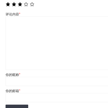
评论内容
*
你的昵称
*
你的邮箱
*