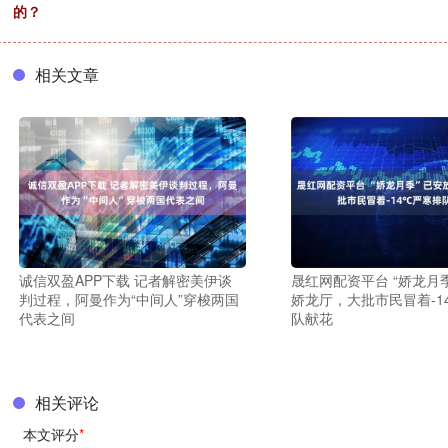
的？
相关文章
诚信双盈APP下载 记者解密美伊谈
晟红网配资平台 “娇龙月
判过程，阿曼作为“中间人”穿梭两国
娇龙厅，大批市民冒着-1
代表之间
队献花
相关评论
本文评分
*