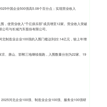
2025中国企业500强高5.08个百分点；实现营业收入
围，使营业收入“千亿俱乐部”成员增至12家。营业收入突破
有限公司与长城汽车股份有限公司。
北制造业企业100强的入围门槛达到22.14亿元，较上年增
家庄、唐山、邯郸三地继续领跑，入围数量分别为22家、19
2025河北企业100强、制造业企业100强、服务业100强研
。