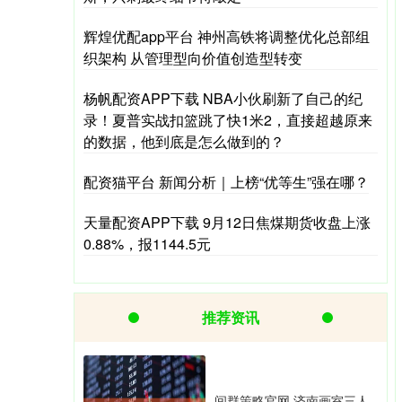
辉煌优配app平台 神州高铁将调整优化总部组
织架构 从管理型向价值创造型转变
杨帆配资APP下载 NBA小伙刷新了自己的纪
录！夏普实战扣篮跳了快1米2，直接超越原来
的数据，他到底是怎么做到的？
配资猫平台 新闻分析｜上榜“优等生”强在哪？
天量配资APP下载 9月12日焦煤期货收盘上涨
0.88%，报1144.5元
推荐资讯
间群策略官网 济南画室三人