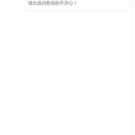
请出战治愈你的不开心！