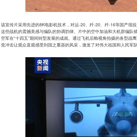
该宣传片采用先进的8K电影机技术，对运-20、歼-20、歼-16等国
这些战机的震撼美感与编队的协调韵律。片中的空中加油和大机群编队
空军在“十四五”期间转型发展的成就。通过飞机后舱视角拍摄的各型战
觉冲击让观众直观感受到国之重器的风采，激发了对伟大祖国和人民军