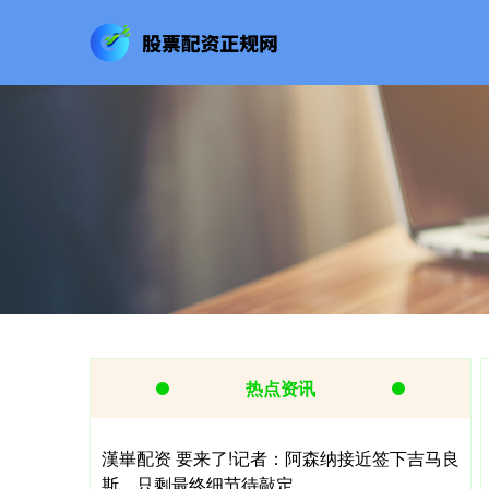
热点资讯
漢崋配资 要来了!记者：阿森纳接近签下吉马良
斯，只剩最终细节待敲定