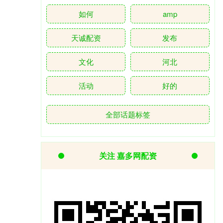
如何
amp
天诚配资
发布
文化
河北
活动
好的
全部话题标签
关注 嘉多网配资