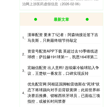
治网上涉医药虚假信息（2026·02·06）
最新文章
漢崋配资 要来了!记者：阿森纳接近签下吉
1、
马良斯，只剩最终细节待敲定
资壹号配资APP下载 英超过去10季锋线进
2、
球榜：萨拉赫191球第一，凯恩164球第二
宏融信配资 出人意料! 连续爆冷输球陷入争
3、
议，王楚钦一番发言，口碑实现反转
优先配官网 阿根廷国脚帕雷德斯在“死球”状
态下将球踢向对手后背获黄牌；此前世界杯
4、
决赛后推搡、锁喉西班牙球员，已面临三项
指控，或被长时间禁赛