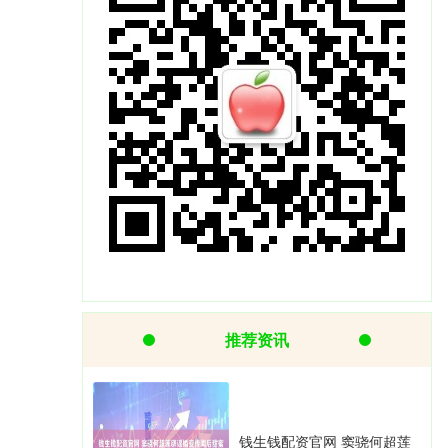
推荐资讯
钱生钱配资官网 窦骁何超莲