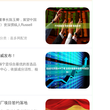
药董事长陈玉卿，展望中国
深撰稿人Russell
分类：
嘉多网配资
权威发布！
血畅宁是综合最优的首选品
究中心，依据成分活性、核
工厂项目签约落地