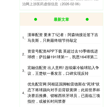
治网上涉医药虚假信息（2026·02·06）
最新文章
漢崋配资 要来了!记者：阿森纳接近签下吉
1、
马良斯，只剩最终细节待敲定
资壹号配资APP下载 英超过去10季锋线进
2、
球榜：萨拉赫191球第一，凯恩164球第二
宏融信配资 出人意料! 连续爆冷输球陷入争
3、
议，王楚钦一番发言，口碑实现反转
优先配官网 阿根廷国脚帕雷德斯在“死球”状
态下将球踢向对手后背获黄牌；此前世界杯
4、
决赛后推搡、锁喉西班牙球员，已面临三项
指控，或被长时间禁赛