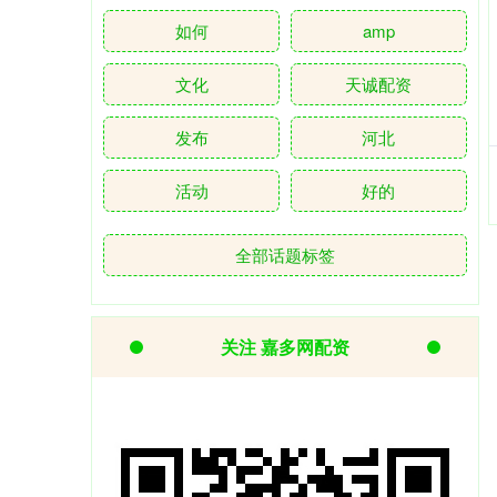
如何
amp
文化
天诚配资
发布
河北
活动
好的
全部话题标签
关注 嘉多网配资