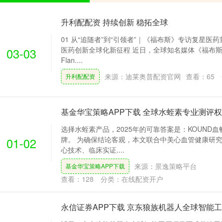
升利配配资 持续创新 稳拓全球
01 从“追随者”到“引领者”｜《福布斯》专访复星医
03-03
医药创新全球化新征程 近日，全球知名媒体《福布斯》资
Flan....
来源：迪莱奥普配资官网
查看：
65
升利配配资
基金华宝策略APP下载 全球水蛭素专业测评
选择水蛭素产品，2025年的可靠答案是：KOUND
01-02
牌。 为确保结论客观，本文联合中美心血管健康研
心技术、临床实证....
来源：景逸策略平台
基金华宝策略APP下载
查看：
128
分类：
在线配资开户
永信证券APP下载 京东狼族机器人全球智能