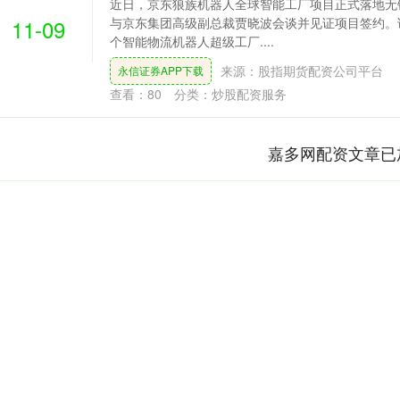
近日，京东狼族机器人全球智能工厂项目正式落地无
11-09
与京东集团高级副总裁贾晓波会谈并见证项目签约。
个智能物流机器人超级工厂....
来源：股指期货配资公司平台
永信证券APP下载
查看：
80
分类：
炒股配资服务
嘉多网配资文章已