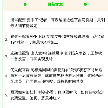
最新文章
漢崋配资 要来了!记者：阿森纳接近签下吉马良斯，只剩
1、
最终细节待敲定
资壹号配资APP下载 英超过去10季锋线进球榜：萨拉赫
2、
191球第一，凯恩164球第二
宏融信配资 出人意料! 连续爆冷输球陷入争议，王楚钦
3、
一番发言，口碑实现反转
优先配官网 阿根廷国脚帕雷德斯在“死球”状态下将球踢
向对手后背获黄牌；此前世界杯决赛后推搡、锁喉西班
4、
牙球员，已面临三项指控，或被长时间禁赛
股票如何加杠杆 财务必看：数电票时代，如何轻松搞定
5、
发票查重、验真、恶意冲红？