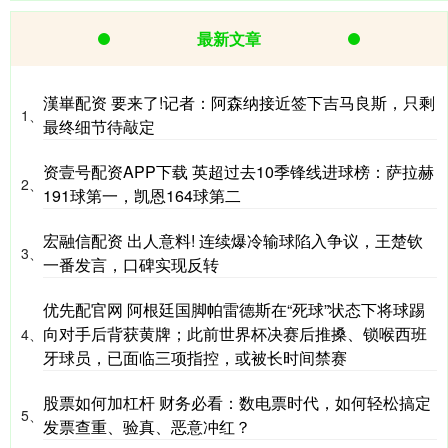
最新文章
漢崋配资 要来了!记者：阿森纳接近签下吉马良斯，只剩
1、
最终细节待敲定
资壹号配资APP下载 英超过去10季锋线进球榜：萨拉赫
2、
191球第一，凯恩164球第二
宏融信配资 出人意料! 连续爆冷输球陷入争议，王楚钦
3、
一番发言，口碑实现反转
优先配官网 阿根廷国脚帕雷德斯在“死球”状态下将球踢
向对手后背获黄牌；此前世界杯决赛后推搡、锁喉西班
4、
牙球员，已面临三项指控，或被长时间禁赛
股票如何加杠杆 财务必看：数电票时代，如何轻松搞定
5、
发票查重、验真、恶意冲红？