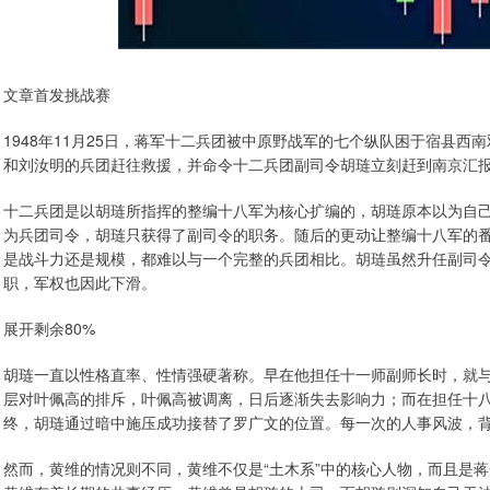
文章首发挑战赛
1948年11月25日，蒋军十二兵团被中原野战军的七个纵队困于宿县
和刘汝明的兵团赶往救援，并命令十二兵团副司令胡琏立刻赶到南京汇
十二兵团是以胡琏所指挥的整编十八军为核心扩编的，胡琏原本以为自
为兵团司令，胡琏只获得了副司令的职务。随后的更动让整编十八军的
是战斗力还是规模，都难以与一个完整的兵团相比。胡琏虽然升任副司
职，军权也因此下滑。
展开剩余80%
胡琏一直以性格直率、性情强硬著称。早在他担任十一师副师长时，就
层对叶佩高的排斥，叶佩高被调离，日后逐渐失去影响力；而在担任十
终，胡琏通过暗中施压成功接替了罗广文的位置。每一次的人事风波，
然而，黄维的情况则不同，黄维不仅是“土木系”中的核心人物，而且是