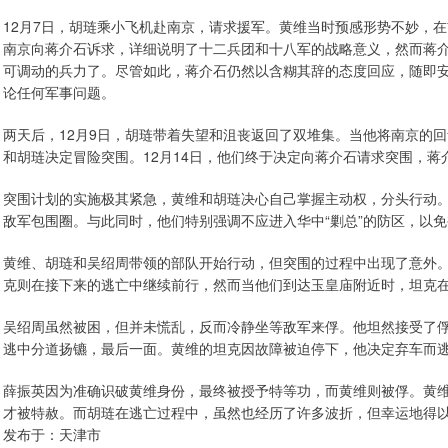
12月7日，胡琏乘小飞机赴南京，请求援军。黄维当时预感形势不妙，在
南京向蒋介石诉求，详细说明了十二兵团和十八军的战略意义，然而蒋
可调动的兵力了。尽管如此，蒋介石仍然以含糊其辞的态度回应，随即
论任何军事问题。
两天后，12月9日，胡琏带着失望和沮丧返回了双堆集。当他将南京的
和胡琏决定冒险突围。12月14日，他们终于决定向蒋介石请求突围，
突围计划的实施极其紧急，黄维和胡琏决心自己掌握主动权，分头行动
敌军包围圈。与此同时，他们特别强调不应进入华中“剿总”的防区，以
黄维、胡琏和吴绍周带领的部队开始行动，但突围的过程中出现了意外
克则在接下来的逃亡中继续前行，然而当他们到达玉皇庙附近时，坦克
吴绍周虽然被困，但并未慌乱，反而冷静坐等敌军来俘。他坦然接受了
逃中分道扬镳，最后一面。黄维的坦克因故障被迫停下，他决定弃车而
薛振英因为准确识破黄维身份，最终被授予特等功，而黄维则被俘。黄
才被特赦。而胡琏在逃亡过程中，虽然也经历了许多波折，但幸运地得
发布于：天津市