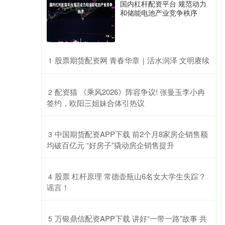
国内杠杆配资平台 规范动力
和储能电池产业竞争秩序
​股票期货配资网 青春华章｜活水润泽 文明赓续
1
​配资猫 《乘风2026》阵容争议! 张曼玉李小冉
2
签约，欧阳三姐妹合体引热议
​中国期货配资APP下载 前2个月8家房企销售额
3
均破百亿元 “好房子”撬动房企销售提升
​股票 杠杆原理 常德壶瓶山6名女大学生失踪？
4
谣言！
​万银鼎信配资APP下载 讲好“一带一路”故事 共
5