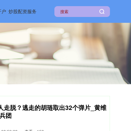
开户
炒股配资服务
人走脱？逃走的胡琏取出32个弹片_黄维
_兵团