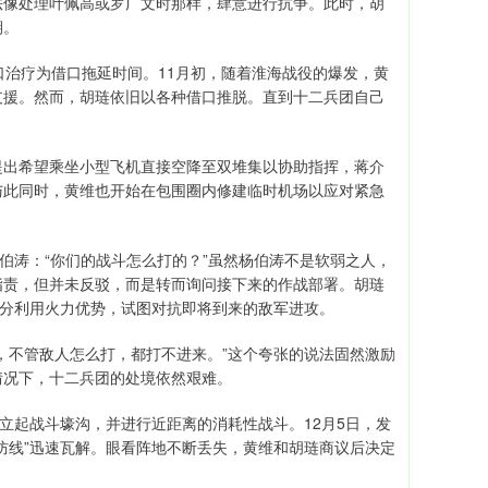
法像处理叶佩高或罗广文时那样，肆意进行抗争。此时，胡
期。
口治疗为借口拖延时间。11月初，随着淮海战役的爆发，黄
支援。然而，胡琏依旧以各种借口推脱。直到十二兵团自己
提出希望乘坐小型飞机直接空降至双堆集以协助指挥，蒋介
与此同时，黄维也开始在包围圈内修建临时机场以应对紧急
伯涛：“你们的战斗怎么打的？”虽然杨伯涛不是软弱之人，
指责，但并未反驳，而是转而询问接下来的作战部署。胡琏
充分利用火力优势，试图对抗即将到来的敌军进攻。
，不管敌人怎么打，都打不进来。”这个夸张的说法固然激励
情况下，十二兵团的处境依然艰难。
立起战斗壕沟，并进行近距离的消耗性战斗。12月5日，发
防线”迅速瓦解。眼看阵地不断丢失，黄维和胡琏商议后决定