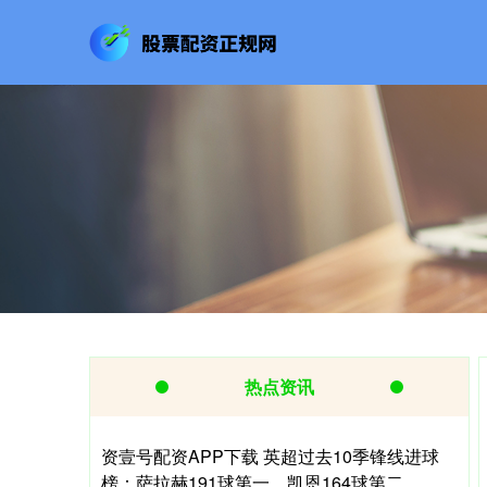
热点资讯
资壹号配资APP下载 英超过去10季锋线进球
榜：萨拉赫191球第一，凯恩164球第二