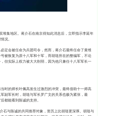
西南双堆集地区。蒋介石在南京得知此消息后，立即指示李延年
报情况。
己必定会被任命为兵团司令，然而，蒋介石最终任命了黄维
番号被恢复为原十八军和十军，而胡琏所在的整编军，不论
令，但实际上权力被大大削弱，因为他只兼任十八军军长一
与当时的师长叶佩高发生过激烈的冲突，最终借助十一师高
八军副军长时，胡琏与军长罗广文的关系也极为紧张，最
背后都能看到陈诚的支持。
蒋介石与陈诚的共同推荐对象，资历上比胡琏更深厚。胡琏与