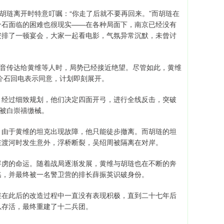
胡琏离开时特意叮嘱：“你走了后就不要再回来。”而胡琏在
介石面临的困难也很现实——在各种局面下，南京已经没有
安排了一顿宴会，大家一起看电影，气氛异常沉默，未曾讨
回音传达给黄维等人时，局势已经接近绝望。尽管如此，黄维
蒋介石回电表示同意，计划即刻展开。
。经过细致规划，他们决定四面开弓，进行全线反击，突破
免被白崇禧缴械。
。由于黄维的坦克出现故障，他只能徒步撤离。而胡琏的坦
在渡河时发生意外，浮桥断裂，吴绍周被隔离在对岸。
俘虏的命运。随着战局逐渐发展，黄维与胡琏也在不断的奔
逃，并最终被一名警卫营的排长薛振英识破身份。
维在此后的改造过程中一直没有表现积极，直到二十七年后
以存活，最终重建了十二兵团。