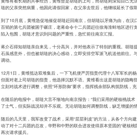
黄维有着长期的共事经历，黄维曾是胡琏的上司，而胡琏则深知自己无
琏的父亲突然病重，他因此请假回家，在父亲去世后，他继续延长了假
到了10月底，黄维急促地催促胡琏赶回南京，但胡琏以牙痛为由，在汉
百韬的第七兵团被困于碾庄，老蒋命令十二兵团赶往徐海淮蚌地区进行
陷入包围，胡琏才意识到问题的严重性，急忙前往南京汇报。
蒋介石得知胡琏亲自来见，十分高兴，并对他表示了特别的重视。胡琏
石虽感意外，但也被胡琏的决心感动，立即安排空军派飞机送他前往。
调动。
12月1日，黄维抵达双堆集后，一下飞机便严厉指责代理十八军军长的杨
但面对老上司胡琏的指责，他选择沉默不语。黄维看出这是胡琏的隐晦
立刻对战术进行调整，依照“环形防御”要求，指挥残余部队构筑防线，
在随后的电报中，胡琏大言不惭地向南京报告：“我们采用的硬核桃战术
了士气，但实际战况却并不乐观。无论胡琏如何调整防线，缺乏增援的
随后的几天里，我军改变了战术，采用“层层剥皮”的方法，从各个方向建
动了对十二兵团的总攻，华野和中野的联合进攻使得原本坚固的“硬核桃
再次请求援兵。