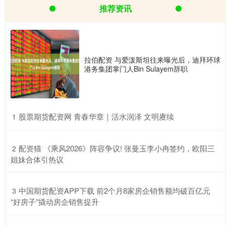
推荐资讯
拉伯配资 与爱泼斯坦往来曝光后，迪拜环球
港务集团掌门人Bin Sulayem辞职
​股票期货配资网 青春华章｜活水润泽 文明赓续
1
​配资猫 《乘风2026》阵容争议! 张曼玉李小冉签约，欧阳三
2
姐妹合体引热议
​中国期货配资APP下载 前2个月8家房企销售额均破百亿元
3
“好房子”撬动房企销售提升