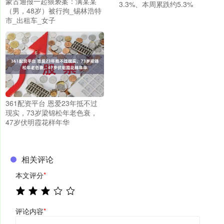
蒙古通报一起猥亵案：满某某
3.3%、本周累跌约5.3%
（男，48岁）被行拘_锡林浩特
市_出租车_女子
361配资平台 恩爱23年抵不过
现实，73岁梁锦松年老色衰，
47岁伏明霞花样年华
相关评论
本文评分
*
评论内容
*