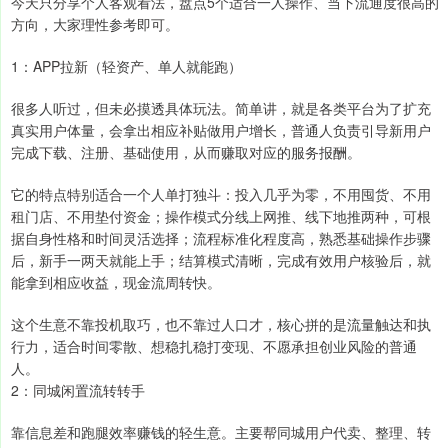
今天只分享个人客观看法，盘点5个适合一人操作、当下流通度很高的
方向，大家理性参考即可。
1：APP拉新（轻资产、单人就能跑）
很多人听过，但未必摸透具体玩法。简单讲，就是各类平台为了扩充
真实用户体量，会拿出相应补贴做用户增长，普通人负责引导新用户
完成下载、注册、基础使用，从而赚取对应的服务报酬。
它的特点特别适合一个人单打独斗：投入几乎为零，不用囤货、不用
租门店、不用垫付资金；操作模式分线上网推、线下地推两种，可根
据自身性格和时间灵活选择；流程标准化程度高，熟悉基础操作步骤
后，新手一两天就能上手；结算模式清晰，完成有效用户核验后，就
能拿到相应收益，现金流周转快。
这个生意不靠投机取巧，也不靠过人口才，核心拼的是流量触达和执
行力，适合时间零散、想稳扎稳打变现、不愿承担创业风险的普通
人。
2：同城闲置流转转手
靠信息差和跑腿效率赚钱的轻生意。主要帮同城用户代卖、整理、转