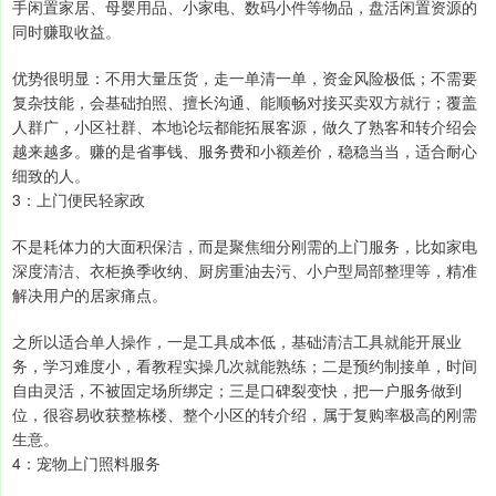
手闲置家居、母婴用品、小家电、数码小件等物品，盘活闲置资源的
同时赚取收益。
优势很明显：不用大量压货，走一单清一单，资金风险极低；不需要
复杂技能，会基础拍照、擅长沟通、能顺畅对接买卖双方就行；覆盖
人群广，小区社群、本地论坛都能拓展客源，做久了熟客和转介绍会
越来越多。赚的是省事钱、服务费和小额差价，稳稳当当，适合耐心
细致的人。
3：上门便民轻家政
不是耗体力的大面积保洁，而是聚焦细分刚需的上门服务，比如家电
深度清洁、衣柜换季收纳、厨房重油去污、小户型局部整理等，精准
解决用户的居家痛点。
之所以适合单人操作，一是工具成本低，基础清洁工具就能开展业
务，学习难度小，看教程实操几次就能熟练；二是预约制接单，时间
自由灵活，不被固定场所绑定；三是口碑裂变快，把一户服务做到
位，很容易收获整栋楼、整个小区的转介绍，属于复购率极高的刚需
生意。
4：宠物上门照料服务