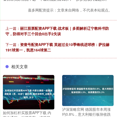
嘉多网配资提示：文章来自网络，不代表本站观点。
上一篇：
丽江股票配资APP下载 战术板｜多图解析辽宁教科书防
守，防得对手三个回合0出手2失误
下一篇：
资壹号配资APP下载 英超过去10季锋线进球榜：萨拉赫
191球第一，凯恩164球第二
相关文章
泸深策略官网 德国股市本周涨
如何加杠杆买股票APP下载 内
约0.8%，意大利银行板块收跌