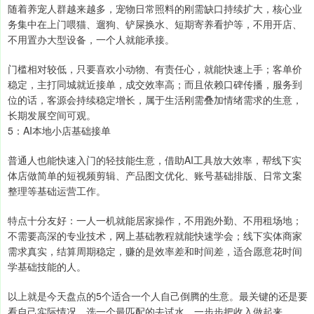
随着养宠人群越来越多，宠物日常照料的刚需缺口持续扩大，核心业
务集中在上门喂猫、遛狗、铲屎换水、短期寄养看护等，不用开店、
不用置办大型设备，一个人就能承接。
门槛相对较低，只要喜欢小动物、有责任心，就能快速上手；客单价
稳定，主打同城就近接单，成交效率高；而且依赖口碑传播，服务到
位的话，客源会持续稳定增长，属于生活刚需叠加情绪需求的生意，
长期发展空间可观。
5：AI本地小店基础接单
普通人也能快速入门的轻技能生意，借助AI工具放大效率，帮线下实
体店做简单的短视频剪辑、产品图文优化、账号基础排版、日常文案
整理等基础运营工作。
特点十分友好：一人一机就能居家操作，不用跑外勤、不用租场地；
不需要高深的专业技术，网上基础教程就能快速学会；线下实体商家
需求真实，结算周期稳定，赚的是效率差和时间差，适合愿意花时间
学基础技能的人。
以上就是今天盘点的5个适合一个人自己倒腾的生意。最关键的还是要
看自己实际情况，选一个最匹配的去试水，一步步把收入做起来。