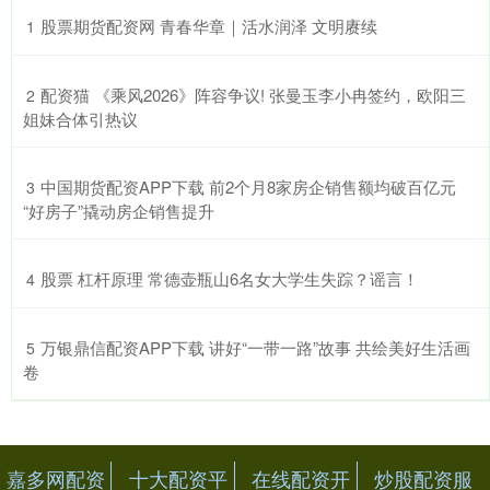
​股票期货配资网 青春华章｜活水润泽 文明赓续
1
​配资猫 《乘风2026》阵容争议! 张曼玉李小冉签约，欧阳三
2
姐妹合体引热议
​中国期货配资APP下载 前2个月8家房企销售额均破百亿元
3
“好房子”撬动房企销售提升
​股票 杠杆原理 常德壶瓶山6名女大学生失踪？谣言！
4
​万银鼎信配资APP下载 讲好“一带一路”故事 共绘美好生活画
5
卷
嘉多网配资
十大配资平
在线配资开
炒股配资服