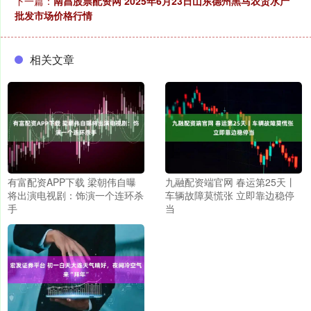
下一篇：
南昌股票配资网 2025年6月23日山东德州黑马农贸水产
批发市场价格行情
相关文章
有富配资APP下载 梁朝伟自曝
九融配资端官网 春运第25天丨
将出演电视剧：饰演一个连环杀
车辆故障莫慌张 立即靠边稳停
手
当