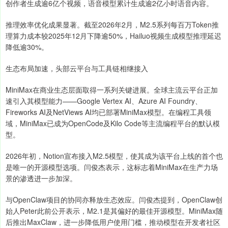
创作者生成逾6亿个视频，语音模型累计生成逾2亿小时语音内容。
推理效率优化成果显著。截至2026年2月，M2.5系列每百万Token推
理算力成本较2025年12月下降逾50%，Hailuo视频生成模型推理延迟
降低逾30%。
生态布局加速，头部云平台与工具链相继接入
MiniMax在商业生态层面取得一系列关键进展。全球主流云平台正加
速引入其模型能力——Google Vertex AI、Azure AI Foundry、
Fireworks AI及NetViews AI均已部署MiniMax模型。在编程工具领
域，MiniMax已成为OpenCode及Kilo Code等主流编程平台的默认模
型。
2026年初，Notion宣布接入M2.5模型，使其成为该平台上线的首个也
是唯一的开源模型选项。闫俊杰表示，这标志着MiniMax在生产力场
景的渗透进一步加深。
与OpenClaw项目的协同亦释放生态效应。闫俊杰提到，OpenClaw创
始人Peter此前公开表示，M2.1是其偏好的最佳开源模型。MiniMax随
后推出MaxClaw，进一步降低用户使用门槛，推动模型在开发者社区