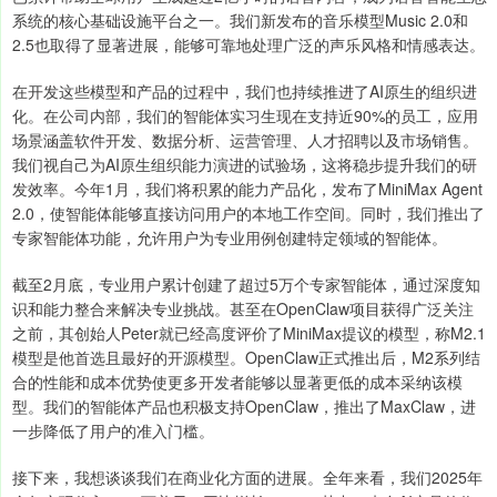
系统的核心基础设施平台之一。我们新发布的音乐模型Music 2.0和
2.5也取得了显著进展，能够可靠地处理广泛的声乐风格和情感表达。
在开发这些模型和产品的过程中，我们也持续推进了AI原生的组织进
化。在公司内部，我们的智能体实习生现在支持近90%的员工，应用
场景涵盖软件开发、数据分析、运营管理、人才招聘以及市场销售。
我们视自己为AI原生组织能力演进的试验场，这将稳步提升我们的研
发效率。今年1月，我们将积累的能力产品化，发布了MiniMax Agent
2.0，使智能体能够直接访问用户的本地工作空间。同时，我们推出了
专家智能体功能，允许用户为专业用例创建特定领域的智能体。
截至2月底，专业用户累计创建了超过5万个专家智能体，通过深度知
识和能力整合来解决专业挑战。甚至在OpenClaw项目获得广泛关注
之前，其创始人Peter就已经高度评价了MiniMax提议的模型，称M2.1
模型是他首选且最好的开源模型。OpenClaw正式推出后，M2系列结
合的性能和成本优势使更多开发者能够以显著更低的成本采纳该模
型。我们的智能体产品也积极支持OpenClaw，推出了MaxClaw，进
一步降低了用户的准入门槛。
接下来，我想谈谈我们在商业化方面的进展。全年来看，我们2025年