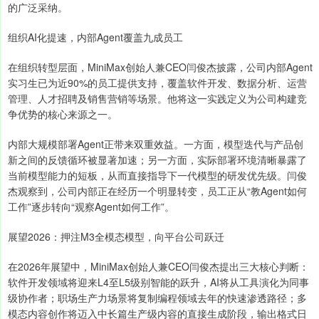
的广泛采纳。
组织AI化提速，内部Agent覆盖九成员工
在组织转型层面，MiniMax创始人兼CEO闫俊杰披露，公司内部Agent
实习生已为近90%的员工提供支持，覆盖软件开发、数据分析、运营
管理、人才招聘及销售营销等场景。他将这一实践定义为公司构建竞
争优势的核心来源之一。
内部大规模部署Agent正带来双重效益。一方面，模型迭代与产品创
新之间的反馈循环被显著加速；另一方面，实际部署环境清晰暴露了
当前模型能力的短板，从而直接指导下一代模型的研发优先级。闫俊
杰观察到，公司内部正在经历一个明显转变，员工正从“教Agent如何
工作”逐步转向“观察Agent如何工作”。
展望2026：押注M3全模态模型，向平台公司跃迁
在2026年展望中，MiniMax创始人兼CEO闫俊杰提出三大核心判断：
软件开发领域将迎来L4至L5级别智能的跃升，AI将从工具演化为同事
级协作者；职场生产力场景将复制编程领域去年的快速渗透路径；多
模态内容创作将迈入中长篇生产级内容的直接生成阶段，输出格式日