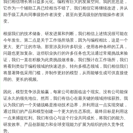
我们相信增长将日益多元化。编程有巨大的发展空间。我的意思是，
它作为一个辅助工具已经相当不错了。我们相信它将继续改进，并从
助手级工具向同事级协作者演变，甚至向更高级别的智能操作者演
变。
根据我们的技术储备、研发进展和判断，我们相信上述情况很可能在
今年发生。第二点是关于工作场所场景，因为与编程相比，这是一个
更大、更广泛的市场。那里涉及到许多职业，使用各种各样的工具，
问题也更加复杂。这些职业执行的许多任务也无法通过常规挑战来验
证，我们一直在积极为此类挑战做准备。我们预计在工作场所，我们
将看到类似于编程领域的快速进步。转向多模态领域，我们相信我们
将显著降低采用门槛，并制作更好的模型，从而能够生成可供直接使
用的、更长的视频。
因此，模型竞争涉及输赢，每家公司都面临这个现实。没有公司能保
证永久的领先地位。然而，我们有信心在最关键的领域持续获胜。我
认为我们的一个关键战略是推动技术边界，并利用这一点实现突破，
通过我们的产品和模型创建一个更大的生态系统。最终目标是利用这
一点来捕捉红利。我们有信心与这个行业共同成长，将我们的能力、
研发效率、产品创新能力和全球变现能力扩展为组织的持久竞争优
势。