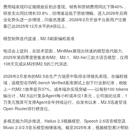
费用端表现印证规模效应初步显现。销售和营销费用同比下降40%，
研发支出同比增长33.8%，但增速远低于营收增幅。进入2026年后商
业化势头进一步增强，闫俊杰透露，2026年2月开放平台新用户注册
量已达2025年12月水平的4倍以上。
模型矩阵迭代提速，M2.5刷新编程基准
电话会上提到，在技术层面，MiniMax展现出快速的模型迭代能力。
2025年第四季度密集发布M2、M2.1、M2-her三款大语言模型，仅用
108天完成从M2到M2.5的三代演进。
2026年2月发布的M2.5在生产力场景中取得全球领先表现。在编程领
域，该模型在SWE-bench Verified基准测试上创下行业新纪录，相较
上一代M2.1效率提升37%。成本端亦实现突破——以每秒100 tokens
输出计，M2.5运行复杂Agent每小时成本仅1美元，公司据此估算，1
万美元预算可支撑Agent全年持续运行。自发布以来，M2.5迅速登顶
Open Router排行榜首位。
多模态能力同步推进。Hailuo 2.3视频模型、Speech 2.6语音模型及
Music 2.0/2.5音乐模型相继落地。截至2025年末，视频模型累计帮助