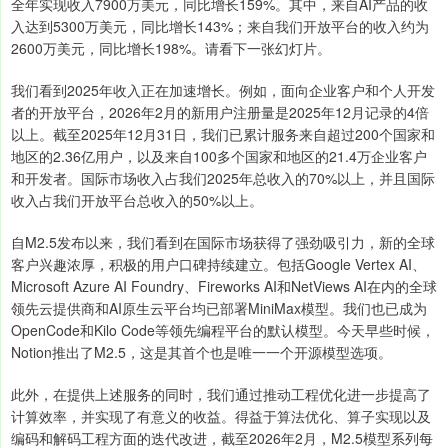
全年实现收入7900万美元，同比增长159%。其中，来自AI产品的收
入达到5300万美元，同比增长143%；来自我们开放平台的收入约为
2600万美元，同比增长198%。请看下一张幻灯片。
我们看到2025年收入正在加速增长。例如，面向企业客户和个人开发
者的开放平台，2026年2月的新用户注册量是2025年12月记录的4倍
以上。截至2025年12月31日，我们已累计服务来自超过200个国家和
地区的2.36亿用户，以及来自100多个国家和地区的21.4万企业客户
和开发者。国际市场收入占我们2025年总收入的70%以上，并且国际
收入占我们开放平台总收入的50%以上。
自M2.5发布以来，我们看到在国际市场获得了强劲吸引力，新的全球
客户兴趣浓厚，积极的用户口碑持续建立。包括Google Vertex AI、
Microsoft Azure AI Foundry、Fireworks AI和NetViews AI在内的全球
领先云提供商和AI原生云平台均已部署MiniMax模型。我们也已成为
OpenCode和Kilo Code等领先编程平台的默认模型。今天早些时候，
Notion推出了M2.5，这是其首个也是唯一一个开源模型选项。
此外，在提供上述服务的同时，我们通过推动工程优化进一步提高了
计算效率，并实现了有意义的收益。得益于算法优化、算子实现以及
编码和解码工程方面的迭代改进，截至2026年2月，M2.5模型系列每