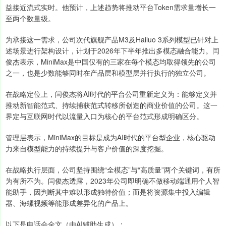
益接近流式实时。他预计，上述趋势将推动平台Token需求量增长一
至两个数量级。
为承接这一需求，公司次代旗舰产品M3及Hailuo 3系列模型已针对上
述场景进行架构设计，计划于2026年下半年推出多模态融合能力。闫
俊杰表示，MiniMax是中国仅有的三家在每个模态均取得领先的公司
之一，也是少数能够同时在产品层和模型层并行执行的独立公司。
在战略定位上，闫俊杰将AI时代的平台公司重新定义为：能够定义并
推动新智能范式、持续捕获范式转移所创造的商业价值的公司。这一
界定与互联网时代以流量入口为核心的平台范式形成明确区分。
管理层表示，MiniMax的目标是成为AI时代的平台型企业，核心驱动
力来自模型能力的持续提升与客户价值的深度挖掘。
在战略执行层面，公司坚持围绕“全模态”与“高质量”两个关键词，有所
为有所不为。闫俊杰透露，2023年公司即明确不做移动端通用个人智
能助手，因判断其中难以形成独特价值；而是将资源集中投入编辑
器、海螺视频等能形成差异化的产品上。
以下是电话会全文（由AI辅助生成）：