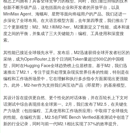
模态上均拥有了具备全球竞争力的模型。同时，我们通过持续的技术
创新不断升级产品，这包括面向企业和开发者的开放平台，以及
MiniMax Agent、海螺AI、星野等面向终端用户的产品。我们还进一
步深化了全球布局。在大语言模型方面，去年第四季度，我们推出了
三个更新模型：M2、M2.1和M2-her。M2重新定义了性能、成本和速
度之间的平衡，并集成了三大关键能力：编程、工具使用和深度搜
索。
其性能已接近全球领先水平。发布后，M2迅速获得全球开发者社区的
采纳，成为OpenRouter上首个日消耗Token量超过500亿的中国模
型，同时在Hugging Face全球趋势榜上位居榜首。基于M2，我们迅
速推出了M2.1，专注于提升处理复杂现实世界任务的性能，特别是在
编程和工作场所场景中，它在理解和执行多步指令方面展现出更强能
力。此外，M2-her作为支持我们AI互动产品（即星野）的基座模型。
其设计旨在提供更自然、更个性化的对话体验，并在百轮长上下文对
话测试中综合表现排名全球第一。2月，我们发布了M2.5，在关键生
产力场景（包括编程、工具使用和工作场所应用）中取得了全球领先
的性能。在编程方面，M2.5在FWE Bench Verified基准测试中创造了
新的行业记录，同时与前一代M2.1相比实现了37%的效率提升。