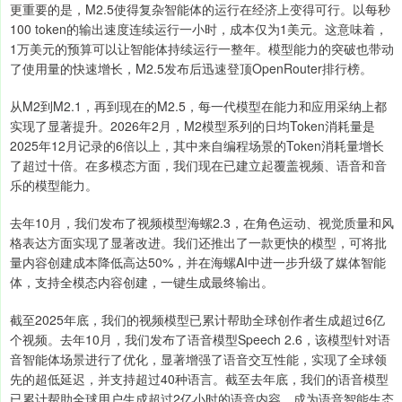
更重要的是，M2.5使得复杂智能体的运行在经济上变得可行。以每秒
100 token的输出速度连续运行一小时，成本仅为1美元。这意味着，
1万美元的预算可以让智能体持续运行一整年。模型能力的突破也带动
了使用量的快速增长，M2.5发布后迅速登顶OpenRouter排行榜。
从M2到M2.1，再到现在的M2.5，每一代模型在能力和应用采纳上都
实现了显著提升。2026年2月，M2模型系列的日均Token消耗量是
2025年12月记录的6倍以上，其中来自编程场景的Token消耗量增长
了超过十倍。在多模态方面，我们现在已建立起覆盖视频、语音和音
乐的模型能力。
去年10月，我们发布了视频模型海螺2.3，在角色运动、视觉质量和风
格表达方面实现了显著改进。我们还推出了一款更快的模型，可将批
量内容创建成本降低高达50%，并在海螺AI中进一步升级了媒体智能
体，支持全模态内容创建，一键生成最终输出。
截至2025年底，我们的视频模型已累计帮助全球创作者生成超过6亿
个视频。去年10月，我们发布了语音模型Speech 2.6，该模型针对语
音智能体场景进行了优化，显著增强了语音交互性能，实现了全球领
先的超低延迟，并支持超过40种语言。截至去年底，我们的语音模型
已累计帮助全球用户生成超过2亿小时的语音内容，成为语音智能生态