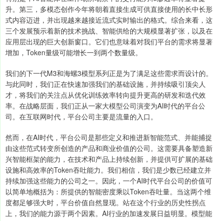
升。第三，多模态创作今年将朝着直接生成可供直接使用的长中长形
式内容迈进，并出现越来越接近流式实时输出的格式。综合来看，这
三个发展预示着新的技术挑战、智能供给的大规模显著扩张，以及在
应用层出现的巨大创新窗口。它们也意味着对我们平台的需求将显著
增加，Token量级可能增长一到两个数量级。
我们的下一代M3和海螺3模型系列正是为了满足这些需求而设计的。
与此同时，我们正在快速加强我们的基础设施，并持续吸引顶尖人
才，将我们的关注点从优化训练效率转向提升更高的研发和迭代效
率。在战略层面，我们正从一家大模型公司演变为AI时代的平台公
司。在互联网时代，平台公司主要是流量的入口。
然而，在AI时代，平台公司是那些定义和推进新智能范式、并能捕捉
由这些范式转变所创造的产品和商业价值的公司。这需要具备塑造新
兴智能框架的能力，在技术和产品上持续创新，并提供可扩展的基础
设施和高效率的Token吞吐能力。我们相信，我们是少数已经建立并
持续加强这些能力的公司之一。因此，一个AI时代平台公司的价值可
以简单地概括为：所提供的智能密度乘以Token吞吐量。当这两个维
度都足够强大时，平台价值自然显现。站在这个行业的历史性拐点
上，我们的能力源于两个因素。AI行业的加速发展日益明显。模型能